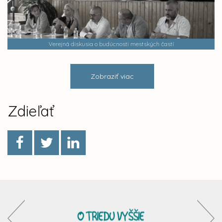
Verejná diskusia o budúcnosti mestských častí
Zobraziť viac
Zdieľať