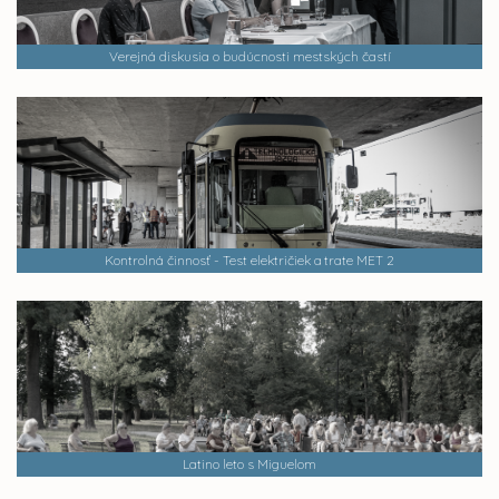
Verejná diskusia o budúcnosti mestských častí
Kontrolná činnosť - Test električiek a trate MET 2
Latino leto s Miguelom