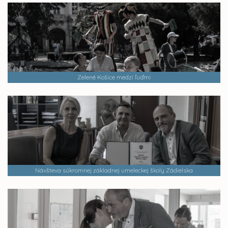
Zelené Košice medzi ľuďmi
Návšteva súkromnej základnej umeleckej školy Zádielska