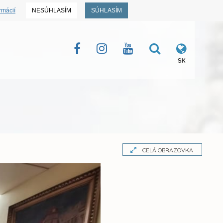
rmácií
NESÚHLASÍM
SÚHLASÍM
SK
CELÁ OBRAZOVKA