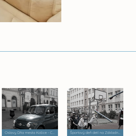
Oslavy Dňa mesta Košice - Cassovia Retro
Športový deň detí na Základnej škole Park Angelinum