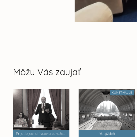
Môžu Vás zaujať
KUNSTHALLE
Prijatie jednotlivcov a združení, ktoré pomáhali na dobrovoľníckej bázi v boji proti COVID 19
46. týždeň