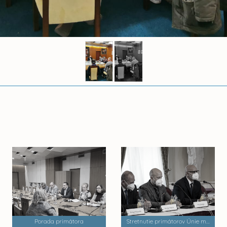
Porada primátora
Stretnutie primátorov Únie miest Slovenska