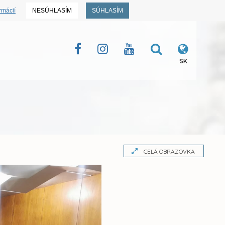
rmácií
NESÚHLASÍM
SÚHLASÍM
SK
CELÁ OBRAZOVKA