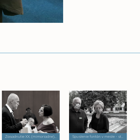
Zasadnutie XX. (mimoriadne) Mestského zastupiteľstva v Košiciach
Spustenie fontán v meste - stretnutie s riaditeľkou SmsZ