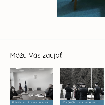
Môžu Vás zaujať
Prijatie na Ministerstve spravodlivosti SR pani ministerkou Máriou Kolíkovou
80 výročie oslobodenie mesta Košice