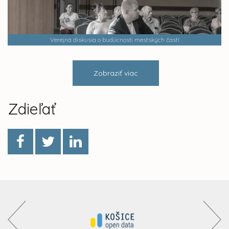
Verejná diskusia o budúcnosti mestských častí
Zobraziť viac
Zdieľať