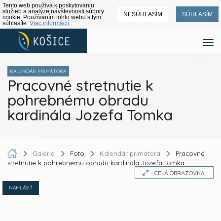
Tento web používa k poskytovaniu
služieb a analýze návštevnosti súbory
NESÚHLASÍM
SÚHLASÍM
cookie. Používaním tohto webu s tým
súhlasíte.
Viac informácií
KALENDÁR PRIMÁTORA
Pracovné stretnutie k
pohrebnému obradu
kardinála Jozefa Tomka
Galéria
Foto
Kalendár primátora
Pracovné
stretnutie k pohrebnému obradu kardinála Jozefa Tomka
CELÁ OBRAZOVKA
NAHLÁSIŤ