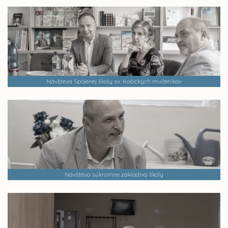
Návšteva Spojenej školy sv. Košických mučeníkov
Návšteva súkromne základnej školy