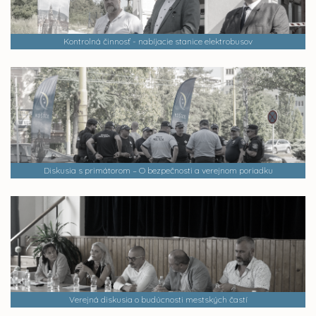
Kontrolná činnosť - nabíjacie stanice elektrobusov
Diskusia s primátorom – O bezpečnosti a verejnom poriadku
Verejná diskusia o budúcnosti mestských častí