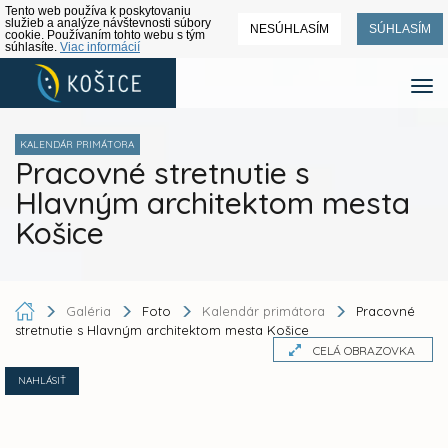
Tento web používa k poskytovaniu
služieb a analýze návštevnosti súbory
NESÚHLASÍM
SÚHLASÍM
cookie. Používaním tohto webu s tým
súhlasíte.
Viac informácií
KALENDÁR PRIMÁTORA
Pracovné stretnutie s
Hlavným architektom mesta
Košice
Galéria
Foto
Kalendár primátora
Pracovné
stretnutie s Hlavným architektom mesta Košice
CELÁ OBRAZOVKA
NAHLÁSIŤ