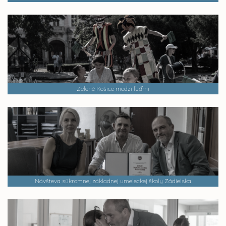
Zelené Košice medzi ľuďmi
Návšteva súkromnej základnej umeleckej školy Zádielska