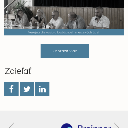
Verejná diskusia o budúcnosti mestských častí
Zobraziť viac
Zdieľať