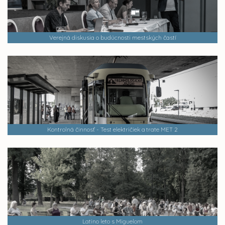
Verejná diskusia o budúcnosti mestských častí
Kontrolná činnosť - Test električiek a trate MET 2
Latino leto s Miguelom