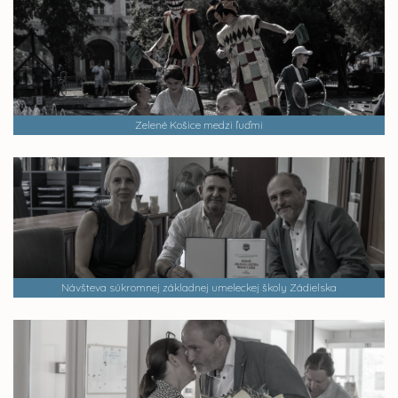
Zelené Košice medzi ľuďmi
Návšteva súkromnej základnej umeleckej školy Zádielska