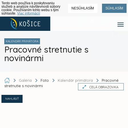
Tento web používa k poskytovaniu
služieb a analýze návštevnosti súbory
NESÚHLASÍM
SÚHLASÍM
cookie. Používaním tohto webu s tým
súhlasíte.
Viac informácií
KALENDÁR PRIMÁTORA
Pracovné stretnutie s
novinármi
Galéria
Foto
Kalendár primátora
Pracovné
stretnutie s novinármi
CELÁ OBRAZOVKA
NAHLÁSIŤ