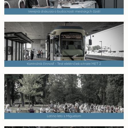
Verejná diskusia o budúcnosti mestských častí
Kontrolná činnosť - Test električiek a trate MET 2
Latino leto s Miguelom