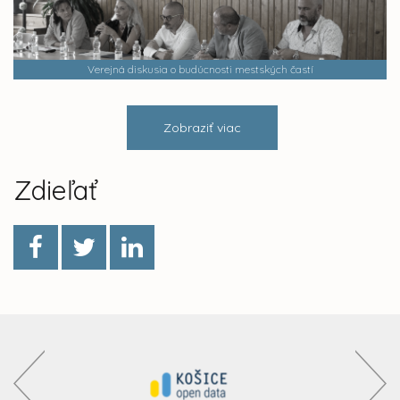
Verejná diskusia o budúcnosti mestských častí
Zobraziť viac
Zdieľať