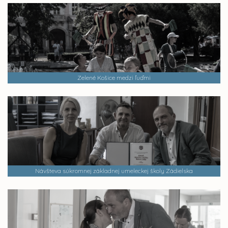
Zelené Košice medzi ľuďmi
Návšteva súkromnej základnej umeleckej školy Zádielska