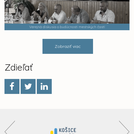
Verejná diskusia o budúcnosti mestských častí
Zobraziť viac
Zdieľať