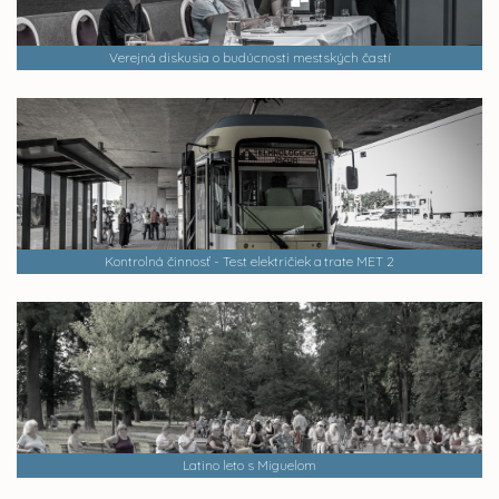
Verejná diskusia o budúcnosti mestských častí
Kontrolná činnosť - Test električiek a trate MET 2
Latino leto s Miguelom