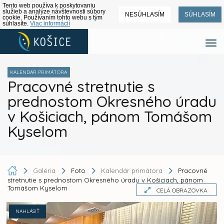
Tento web používa k poskytovaniu
služieb a analýze návštevnosti súbory
NESÚHLASÍM
SÚHLASÍM
cookie. Používaním tohto webu s tým
súhlasíte.
Viac informácií
KALENDÁR PRIMÁTORA
Pracovné stretnutie s
prednostom Okresného úradu
v Košiciach, pánom Tomášom
Kyselom
Galéria
Foto
Kalendár primátora
Pracovné
stretnutie s prednostom Okresného úradu v Košiciach, pánom
Tomášom Kyselom
CELÁ OBRAZOVKA
NAHLÁSIŤ