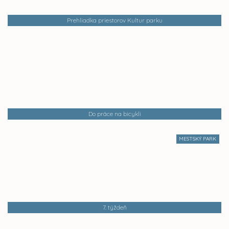
Prehliadka priestorov Kultur parku
Do práce na bicykli
MESTSKÝ PARK
7. týždeň