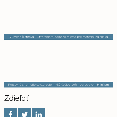
Výmenník štítová - Otvorenie výdajného miesta pre materiál na rúška
Pracovné stretnutie so starostom MČ Košice-Juh - Jaroslavom Hlinkom
Zdieľať