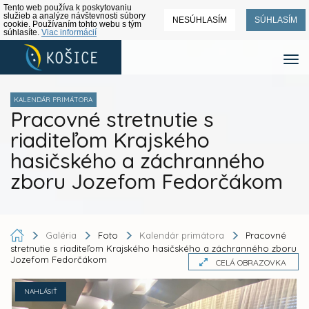
Tento web používa k poskytovaniu
služieb a analýze návštevnosti súbory
NESÚHLASÍM
SÚHLASÍM
cookie. Používaním tohto webu s tým
súhlasíte.
Viac informácií
KALENDÁR PRIMÁTORA
Pracovné stretnutie s
riaditeľom Krajského
hasičského a záchranného
zboru Jozefom Fedorčákom
Galéria
Foto
Kalendár primátora
Pracovné
stretnutie s riaditeľom Krajského hasičského a záchranného zboru
Jozefom Fedorčákom
CELÁ OBRAZOVKA
NAHLÁSIŤ