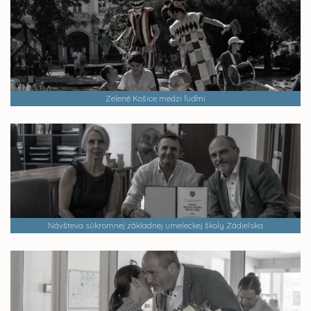
Zelené Košice medzi ľuďmi
Návšteva súkromnej základnej umeleckej školy Zádielska