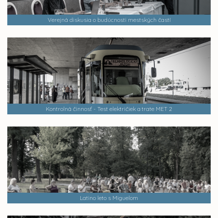
Verejná diskusia o budúcnosti mestských častí
Kontrolná činnosť - Test električiek a trate MET 2
Latino leto s Miguelom