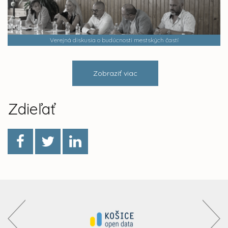
Verejná diskusia o budúcnosti mestských častí
Zobraziť viac
Zdieľať