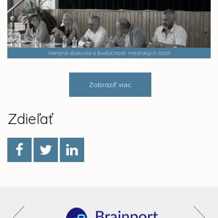
Verejná diskusia o budúcnosti mestských častí
Zobraziť viac
Zdieľať