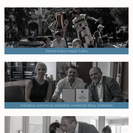
Zelené Košice medzi ľuďmi
Návšteva súkromnej základnej umeleckej školy Zádielska