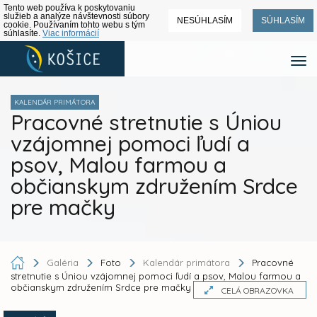
Tento web používa k poskytovaniu
služieb a analýze návštevnosti súbory
NESÚHLASÍM
SÚHLASÍM
cookie. Používaním tohto webu s tým
súhlasíte.
Viac informácií
KALENDÁR PRIMÁTORA
Pracovné stretnutie s Úniou
vzájomnej pomoci ľudí a
psov, Malou farmou a
občianskym združením Srdce
pre mačky
Galéria
Foto
Kalendár primátora
Pracovné
stretnutie s Úniou vzájomnej pomoci ľudí a psov, Malou farmou a
občianskym združením Srdce pre mačky
CELÁ OBRAZOVKA