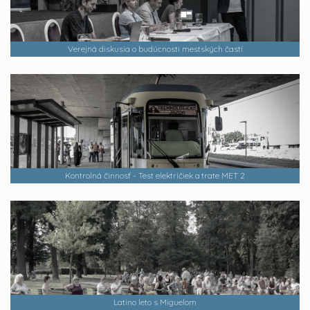
Verejná diskusia o budúcnosti mestských častí
Kontrolná činnosť - Test električiek a trate MET 2
Latino leto s Miguelom