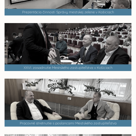
Prezentácia činnosti Správy mestskej zelene v Košiciach
XXVI. zasadnutie Mestského zastupiteľstva v Košiciach
Pracovné stretnutie s poslancami Mestského zastupiteľstva