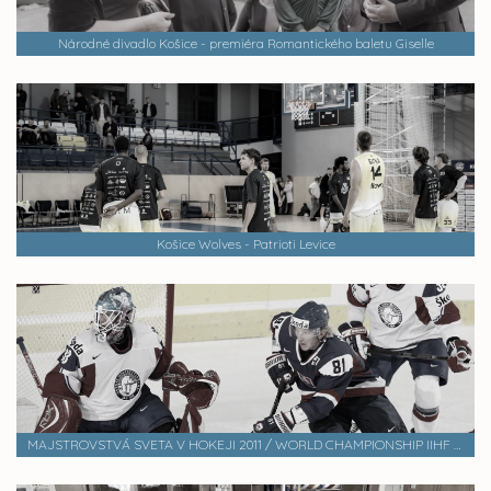
Národné divadlo Košice - premiéra Romantického baletu Giselle
Košice Wolves - Patrioti Levice
MAJSTROVSTVÁ SVETA V HOKEJI 2011 / WORLD CHAMPIONSHIP IIHF 2011