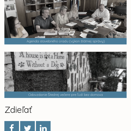
Agenda stavebného úradu (výkon štátnej správy)
Odovzdanie Štedrej večere pre ľudí bez domova
Zdieľať