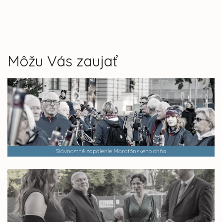
Môžu Vás zaujať
Slávnostné zapálenie Maratónskeho ohňa