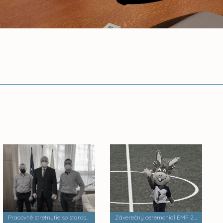
Pracovné stretnutie so starostom obce Sokoľ - Ľubošom Šucom
Záverečný ceremoniál EMF 2022