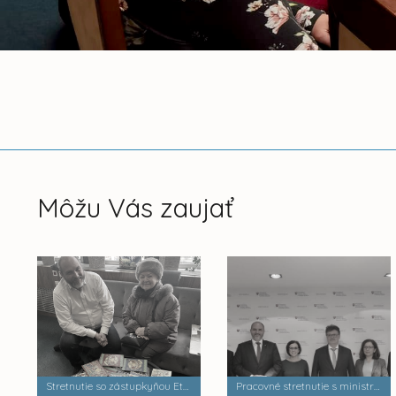
Môžu Vás zaujať
Stretnutie so zástupkyňou Etnografického múzea HUMNO, pani Gabrielou Čiasnohovou
Pracovné stretnutie s ministrom školstva Jánom Horeckým