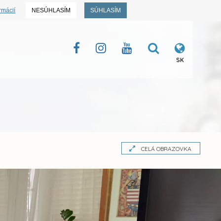
rmácií
NESÚHLASÍM
SÚHLASÍM
SK
CELÁ OBRAZOVKA