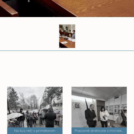
Na kus reči s primátorom
Pracovné stretnutie s ministerkou MIRRI a PPV Veronikou Remišovou