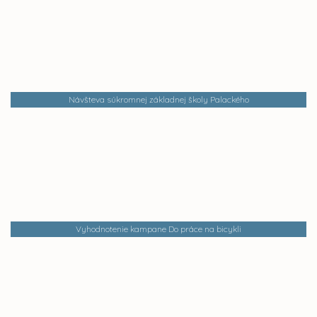
Návšteva súkromnej základnej školy Palackého
Vyhodnotenie kampane Do práce na bicykli