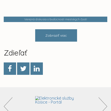
Verejná diskusia o budúcnosti mestských častí
Zobraziť viac
Zdieľať