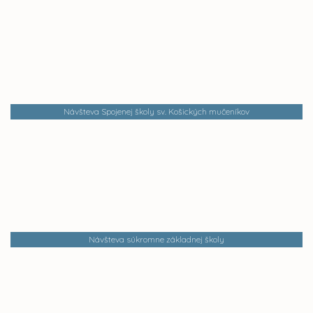
Návšteva Spojenej školy sv. Košických mučeníkov
Návšteva súkromne základnej školy