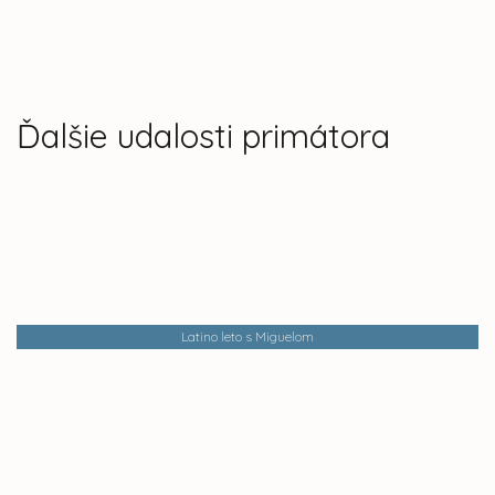
Ďalšie udalosti primátora
Latino leto s Miguelom