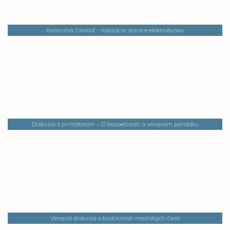
Kontrolná činnosť - nabíjacie stanice elektrobusov
Diskusia s primátorom – O bezpečnosti a verejnom poriadku
Verejná diskusia o budúcnosti mestských častí