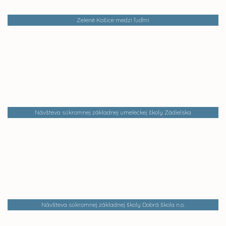
Zelené Košice medzi ľuďmi
Návšteva súkromnej základnej umeleckej školy Zádielska
Návšteva súkromnej základnej školy Dobrá škola n.o.