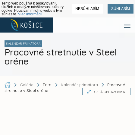
Tento web používa k poskytovaniu
služieb a analýze návštevnosti súbory
NESÚHLASÍM
SÚHLASÍM
cookie. Používaním tohto webu s tým
súhlasíte.
Viac informácií
KALENDÁR PRIMÁTORA
Pracovné stretnutie v Steel
aréne
Galéria
Foto
Kalendár primátora
Pracovné
stretnutie v Steel aréne
CELÁ OBRAZOVKA