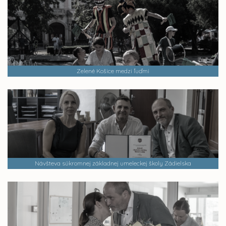
Zelené Košice medzi ľuďmi
Návšteva súkromnej základnej umeleckej školy Zádielska