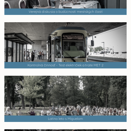
Verejná diskusia o budúcnosti mestských častí
Kontrolná činnosť - Test električiek a trate MET 2
Latino leto s Miguelom