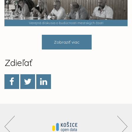
Verejná diskusia o budúcnosti mestských častí
Zobraziť viac
Zdieľať