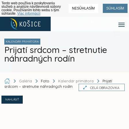
Tento web používa k poskytovaniu
služieb a analýze návštevnosti súbory
NESÚHLASÍM
SÚHLASÍM
cookie. Používaním tohto webu s tým
súhlasíte.
Viac informácií
KALENDÁR PRIMÁTORA
Prijatí srdcom – stretnutie
náhradných rodín
Galéria
Foto
Kalendár primátora
Prijatí
srdcom – stretnutie náhradných rodín
CELÁ OBRAZOVKA
NAHLÁSIŤ