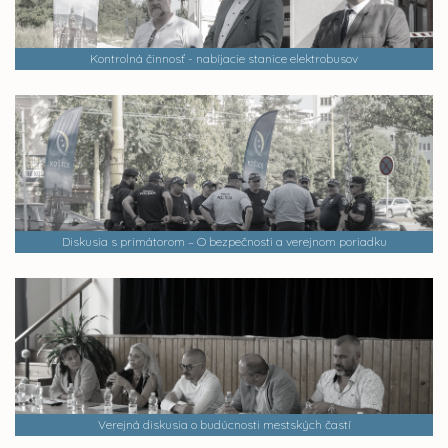
Kontrolná činnosť - nabíjacie stanice elektrobusov
Diskusia s primátorom – O bezpečnosti a verejnom poriadku
Verejná diskusia o budúcnosti mestských častí