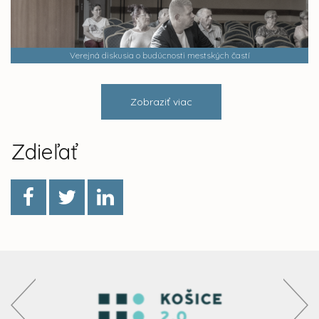
Verejná diskusia o budúcnosti mestských častí
Zobraziť viac
Zdieľať