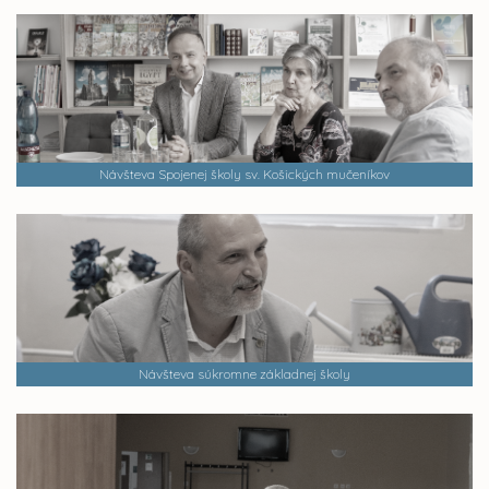
Návšteva Spojenej školy sv. Košických mučeníkov
Návšteva súkromne základnej školy