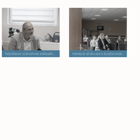
Návšteva súkromne základnej školy
Verejná diskusia o budúcnosti mestských častí