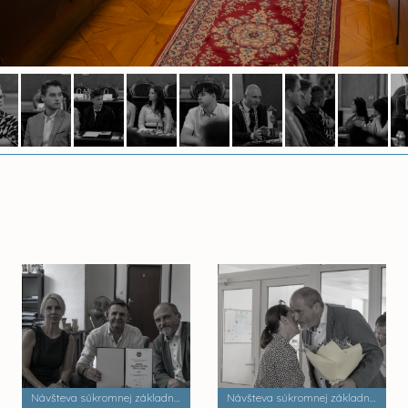
Návšteva súkromnej základnej umeleckej školy Zádielska
Návšteva súkromnej základnej školy Dobrá škola n.o.