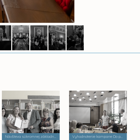
Návšteva súkromnej základnej školy Palackého
Vyhodnotenie kampane Do práce na bicykli