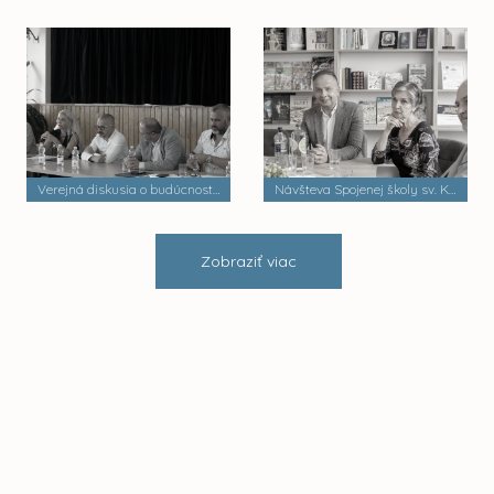
Verejná diskusia o budúcnosti mestských častí
Návšteva Spojenej školy sv. Košických mučeníkov
Zobraziť viac