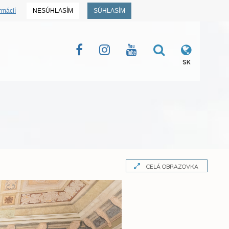
rmácií
NESÚHLASÍM
SÚHLASÍM
SK
CELÁ OBRAZOVKA