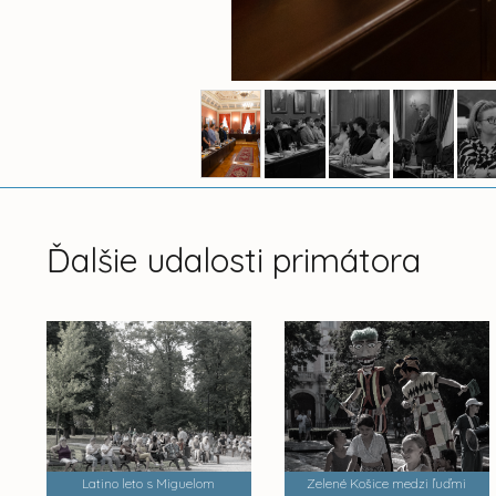
Ďalšie udalosti primátora
Latino leto s Miguelom
Zelené Košice medzi ľuďmi