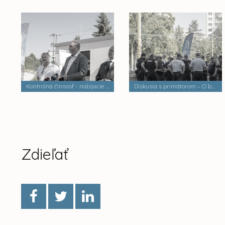
Kontrolná činnosť - nabíjacie stanice elektrobusov
Diskusia s primátorom – O bezpečnosti a verejnom poriadku
Zdieľať