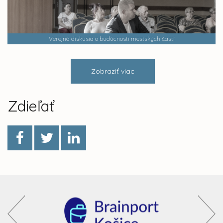
Verejná diskusia o budúcnosti mestských častí
Zobraziť viac
Zdieľať