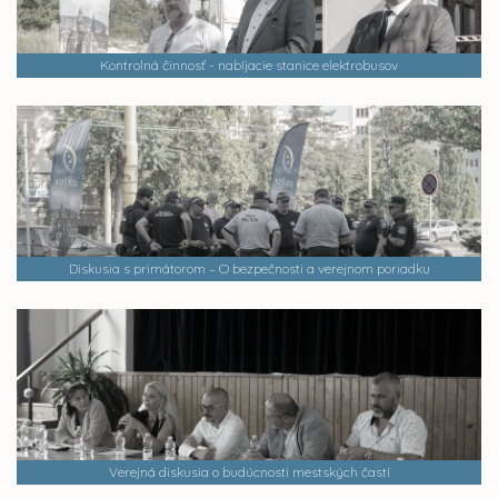
Kontrolná činnosť - nabíjacie stanice elektrobusov
Diskusia s primátorom – O bezpečnosti a verejnom poriadku
Verejná diskusia o budúcnosti mestských častí