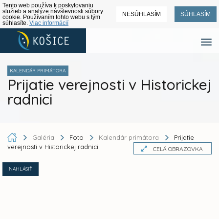
Tento web používa k poskytovaniu
služieb a analýze návštevnosti súbory
NESÚHLASÍM
SÚHLASÍM
cookie. Používaním tohto webu s tým
súhlasíte.
Viac informácií
KALENDÁR PRIMÁTORA
Prijatie verejnosti v Historickej
radnici
Galéria
Foto
Kalendár primátora
Prijatie
verejnosti v Historickej radnici
CELÁ OBRAZOVKA
NAHLÁSIŤ