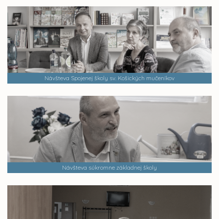
Návšteva Spojenej školy sv. Košických mučeníkov
Návšteva súkromne základnej školy