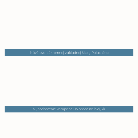
Návšteva súkromnej základnej školy Palackého
Vyhodnotenie kampane Do práce na bicykli