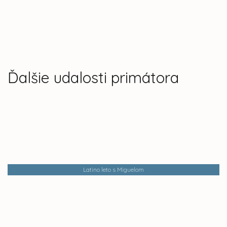
Ďalšie udalosti primátora
Latino leto s Miguelom