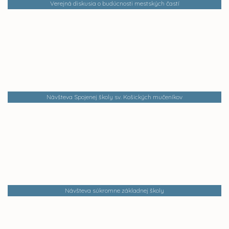
Verejná diskusia o budúcnosti mestských častí
Návšteva Spojenej školy sv. Košických mučeníkov
Návšteva súkromne základnej školy