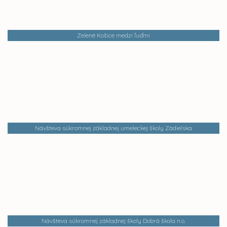
Zelené Košice medzi ľuďmi
Návšteva súkromnej základnej umeleckej školy Zádielska
Návšteva súkromnej základnej školy Dobrá škola n.o.