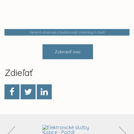
Verejná diskusia o budúcnosti mestských častí
Zobraziť viac
Zdieľať