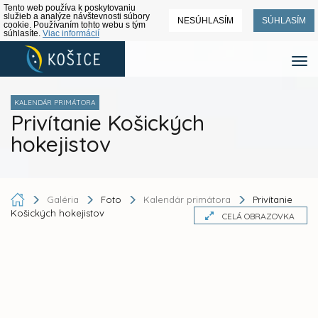
Tento web používa k poskytovaniu
služieb a analýze návštevnosti súbory
NESÚHLASÍM
SÚHLASÍM
cookie. Používaním tohto webu s tým
súhlasíte.
Viac informácií
KALENDÁR PRIMÁTORA
Privítanie Košických
hokejistov
Galéria
Foto
Kalendár primátora
Privítanie
Košických hokejistov
CELÁ OBRAZOVKA