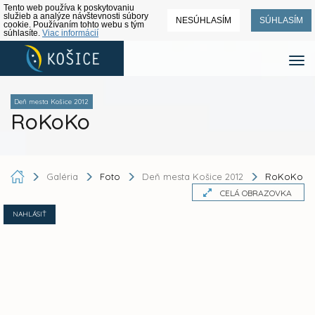
Tento web používa k poskytovaniu
služieb a analýze návštevnosti súbory
NESÚHLASÍM
SÚHLASÍM
cookie. Používaním tohto webu s tým
súhlasíte.
Viac informácií
Deň mesta Košice 2012
RoKoKo
Galéria
Foto
Deň mesta Košice 2012
RoKoKo
CELÁ OBRAZOVKA
NAHLÁSIŤ