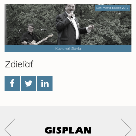
Deň mesta Košice 2012
Kaviareň Slávia
Zdieľať