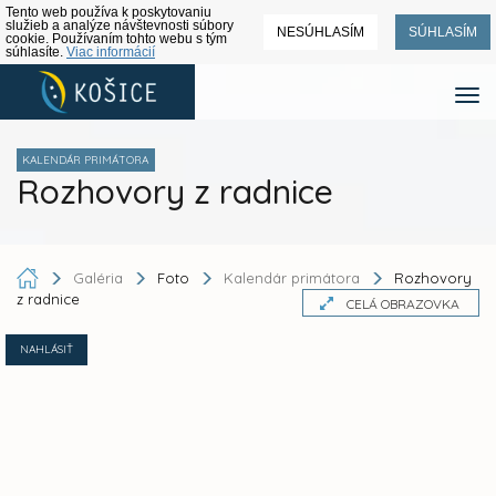
Tento web používa k poskytovaniu
služieb a analýze návštevnosti súbory
NESÚHLASÍM
SÚHLASÍM
cookie. Používaním tohto webu s tým
súhlasíte.
Viac informácií
KALENDÁR PRIMÁTORA
Rozhovory z radnice
Galéria
Foto
Kalendár primátora
Rozhovory
z radnice
CELÁ OBRAZOVKA
NAHLÁSIŤ