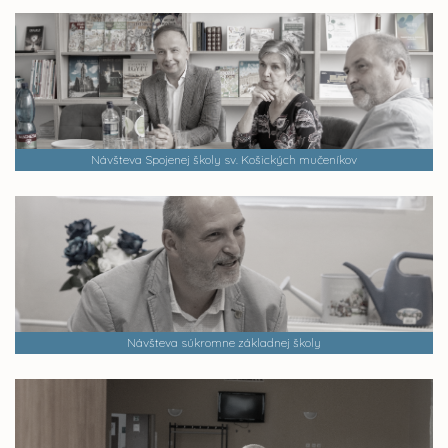
Návšteva Spojenej školy sv. Košických mučeníkov
Návšteva súkromne základnej školy