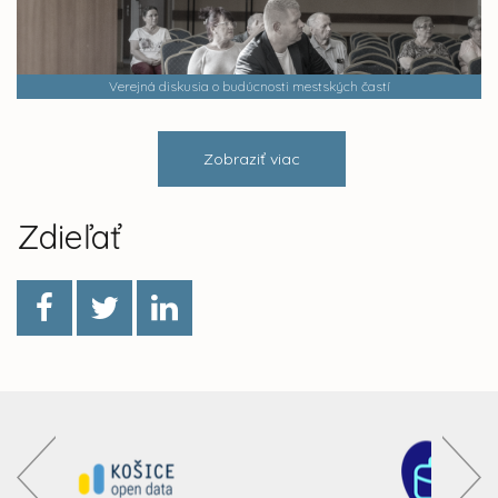
Verejná diskusia o budúcnosti mestských častí
Zobraziť viac
Zdieľať