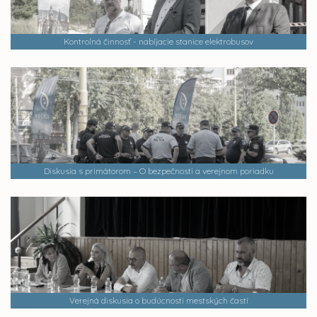
Kontrolná činnosť - nabíjacie stanice elektrobusov
Diskusia s primátorom – O bezpečnosti a verejnom poriadku
Verejná diskusia o budúcnosti mestských častí