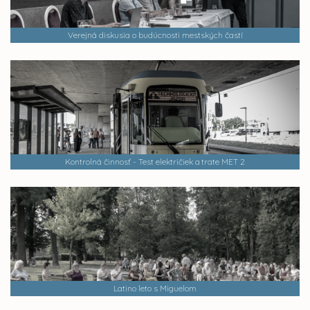
Verejná diskusia o budúcnosti mestských častí
Kontrolná činnosť - Test električiek a trate MET 2
Latino leto s Miguelom