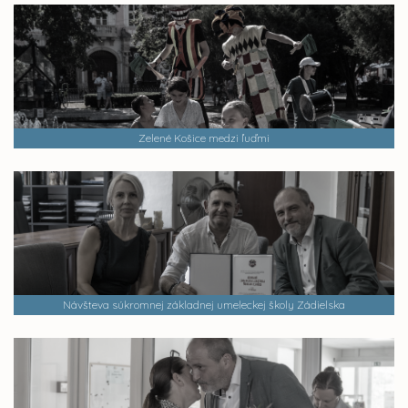
Zelené Košice medzi ľuďmi
Návšteva súkromnej základnej umeleckej školy Zádielska