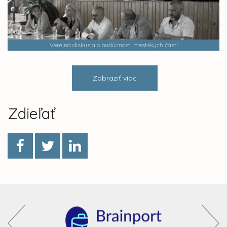
Verejná diskusia o budúcnosti mestských častí
Zobraziť viac
Zdieľať