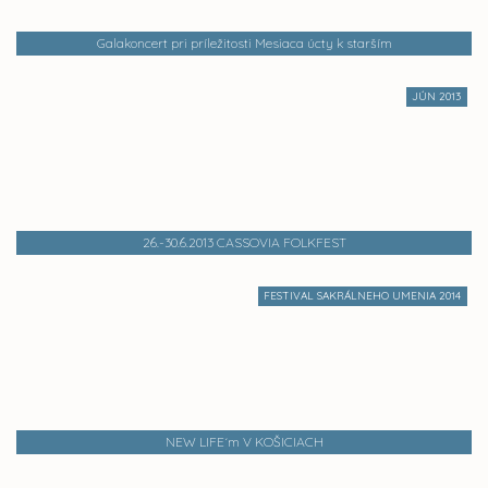
Galakoncert pri príležitosti Mesiaca úcty k starším
JÚN 2013
26.-30.6.2013 CASSOVIA FOLKFEST
FESTIVAL SAKRÁLNEHO UMENIA 2014
NEW LIFE´m V KOŠICIACH