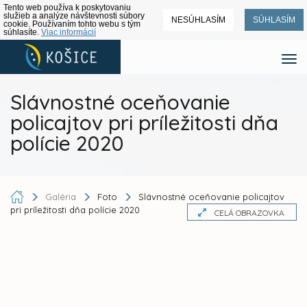
Tento web používa k poskytovaniu
služieb a analýze návštevnosti súbory
NESÚHLASÍM
SÚHLASÍM
cookie. Používaním tohto webu s tým
súhlasíte.
Viac informácií
Slávnostné oceňovanie
policajtov pri príležitosti dňa
polície 2020
Galéria
Foto
Slávnostné oceňovanie policajtov
pri príležitosti dňa polície 2020
CELÁ OBRAZOVKA