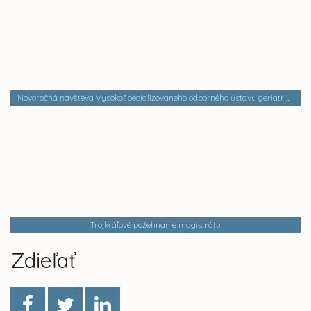
Novoročná návšteva Vysokošpecializovaného odborného ústavu geriatrického sv. Lukáša v Košiciach
Trojkráľové požehnanie magistrátu
Zdieľať