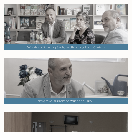
Návšteva Spojenej školy sv. Košických mučeníkov
Návšteva súkromne základnej školy