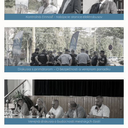
Kontrolná činnosť - nabíjacie stanice elektrobusov
Diskusia s primátorom – O bezpečnosti a verejnom poriadku
Verejná diskusia o budúcnosti mestských častí