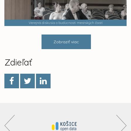
Verejná diskusia o budúcnosti mestských častí
Zobraziť viac
Zdieľať