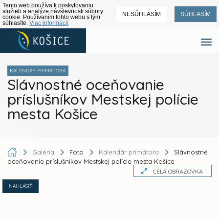
Tento web používa k poskytovaniu
služieb a analýze návštevnosti súbory
NESÚHLASÍM
SÚHLASÍM
cookie. Používaním tohto webu s tým
súhlasíte.
Viac informácií
KALENDÁR PRIMÁTORA
Slávnostné oceňovanie
príslušníkov Mestskej polície
mesta Košice
Galéria
Foto
Kalendár primátora
Slávnostné
oceňovanie príslušníkov Mestskej polície mesta Košice
CELÁ OBRAZOVKA
NAHLÁSIŤ