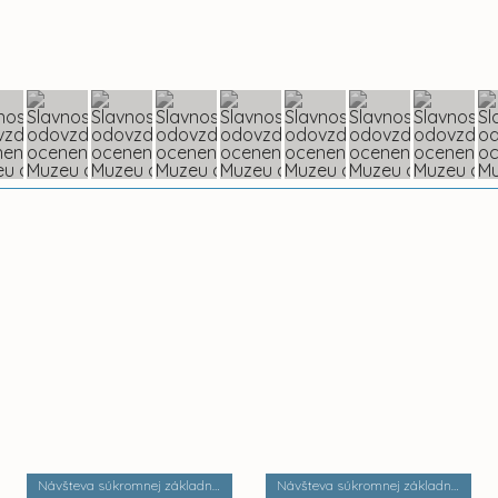
Návšteva súkromnej základnej umeleckej školy Zádielska
Návšteva súkromnej základnej školy Dobrá škola n.o.