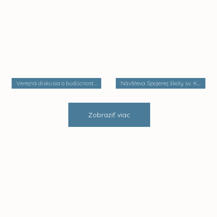
Verejná diskusia o budúcnosti mestských častí
Návšteva Spojenej školy sv. Košických mučeníkov
Zobraziť viac