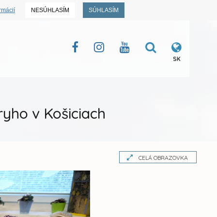
rmácií
NESÚHLASÍM
SÚHLASÍM
SK
yho v Košiciach
CELÁ OBRAZOVKA