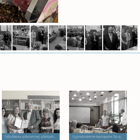
Návšteva súkromnej základnej školy Palackého
Vyhodnotenie kampane Do práce na bicykli