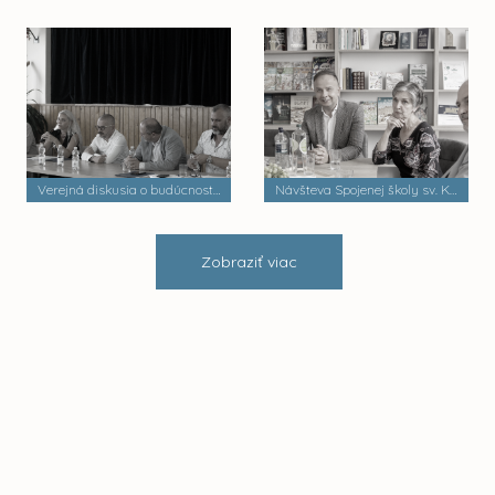
Verejná diskusia o budúcnosti mestských častí
Návšteva Spojenej školy sv. Košických mučeníkov
Zobraziť viac