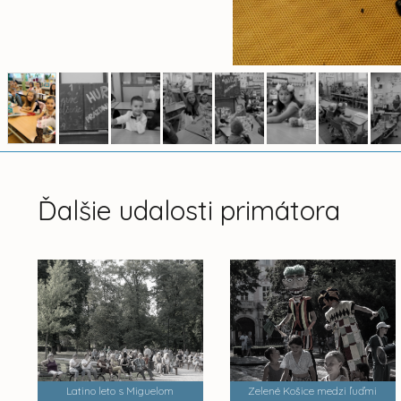
Ďalšie udalosti primátora
Latino leto s Miguelom
Zelené Košice medzi ľuďmi