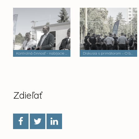
Kontrolná činnosť - nabíjacie stanice elektrobusov
Diskusia s primátorom – O bezpečnosti a verejnom poriadku
Zdieľať