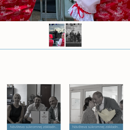
Návšteva súkromnej základnej umeleckej školy Zádielska
Návšteva súkromnej základnej školy Dobrá škola n.o.