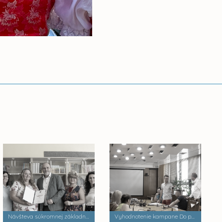
Návšteva súkromnej základnej školy Palackého
Vyhodnotenie kampane Do práce na bicykli