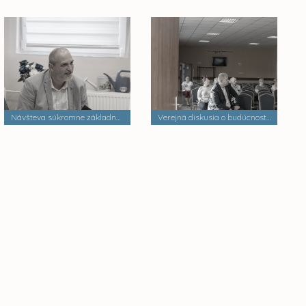
Návšteva súkromne základnej školy
Verejná diskusia o budúcnosti mestských častí