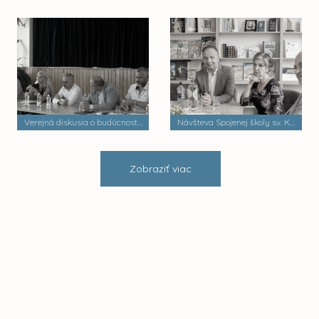
Verejná diskusia o budúcnosti mestských častí
Návšteva Spojenej školy sv. Košických mučeníkov
Zobraziť viac