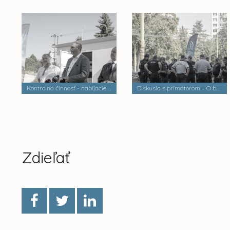
Kontrolná činnosť - nabíjacie stanice elektrobusov
Diskusia s primátorom – O bezpečnosti a verejnom poriadku
Zdieľať