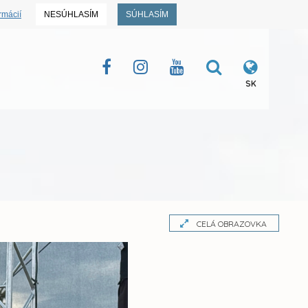
rmácií
NESÚHLASÍM
SÚHLASÍM
SK
CELÁ OBRAZOVKA