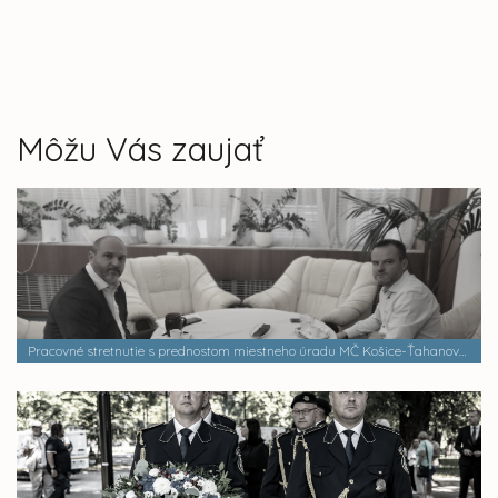
Môžu Vás zaujať
Pracovné stretnutie s prednostom miestneho úradu MČ Košice-Ťahanovce - Petrom Kasterkom