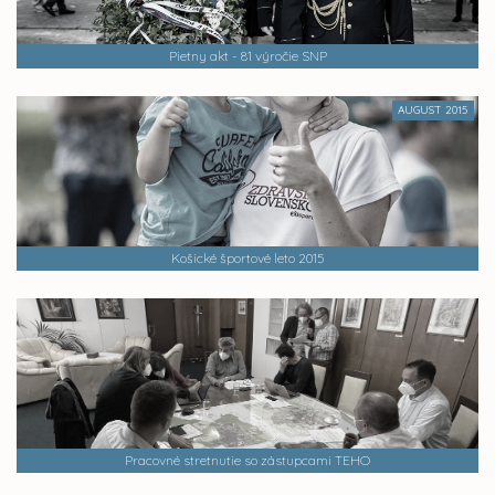
Pietny akt - 81 výročie SNP
AUGUST 2015
Košické športové leto 2015
Pracovné stretnutie so zástupcami TEHO