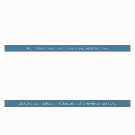
Kontrolná činnosť - nabíjacie stanice elektrobusov
Diskusia s primátorom – O bezpečnosti a verejnom poriadku