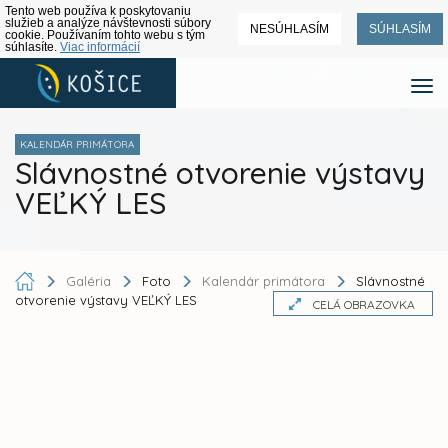
Tento web používa k poskytovaniu
služieb a analýze návštevnosti súbory
NESÚHLASÍM
SÚHLASÍM
cookie. Používaním tohto webu s tým
súhlasíte.
Viac informácií
KALENDÁR PRIMÁTORA
Slávnostné otvorenie výstavy
VEĽKÝ LES
Galéria
Foto
Kalendár primátora
Slávnostné
otvorenie výstavy VEĽKÝ LES
CELÁ OBRAZOVKA