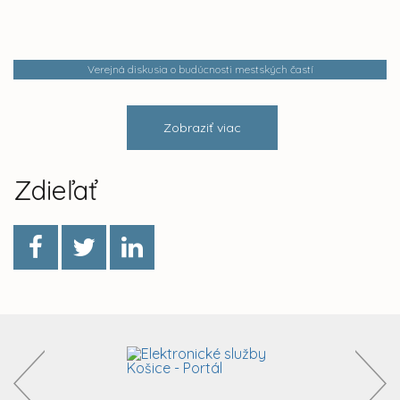
Verejná diskusia o budúcnosti mestských častí
Zobraziť viac
Zdieľať