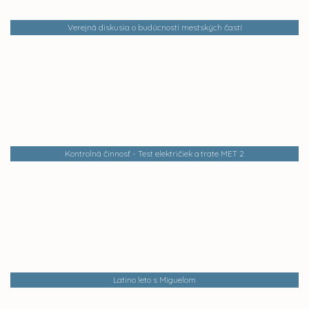
Verejná diskusia o budúcnosti mestských častí
Kontrolná činnosť - Test električiek a trate MET 2
Latino leto s Miguelom