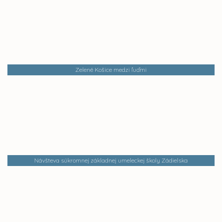
Zelené Košice medzi ľuďmi
Návšteva súkromnej základnej umeleckej školy Zádielska