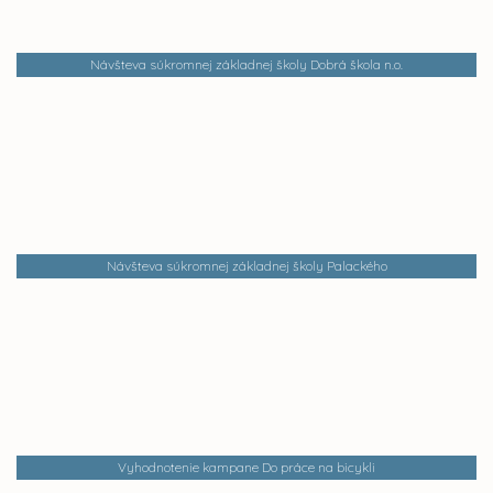
Návšteva súkromnej základnej školy Dobrá škola n.o.
Návšteva súkromnej základnej školy Palackého
Vyhodnotenie kampane Do práce na bicykli