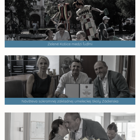
Zelené Košice medzi ľuďmi
Návšteva súkromnej základnej umeleckej školy Zádielska