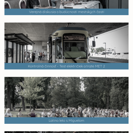
Verejná diskusia o budúcnosti mestských častí
Kontrolná činnosť - Test električiek a trate MET 2
Latino leto s Miguelom