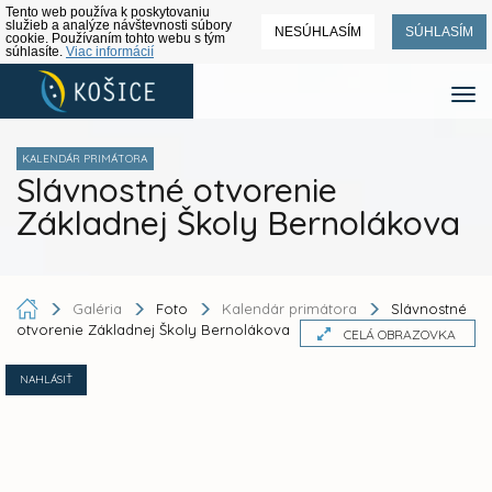
Tento web používa k poskytovaniu
služieb a analýze návštevnosti súbory
NESÚHLASÍM
SÚHLASÍM
cookie. Používaním tohto webu s tým
súhlasíte.
Viac informácií
KALENDÁR PRIMÁTORA
Slávnostné otvorenie
Základnej Školy Bernolákova
Galéria
Foto
Kalendár primátora
Slávnostné
otvorenie Základnej Školy Bernolákova
CELÁ OBRAZOVKA
NAHLÁSIŤ