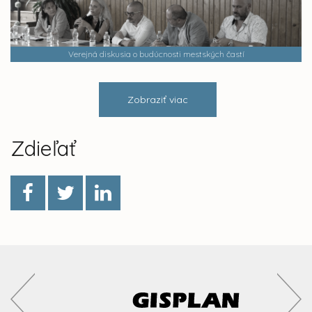
Verejná diskusia o budúcnosti mestských častí
Zobraziť viac
Zdieľať