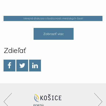
Verejná diskusia o budúcnosti mestských častí
Zobraziť viac
Zdieľať