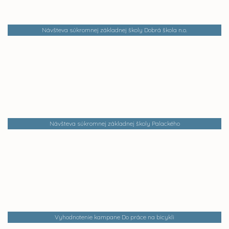
Návšteva súkromnej základnej školy Dobrá škola n.o.
Návšteva súkromnej základnej školy Palackého
Vyhodnotenie kampane Do práce na bicykli