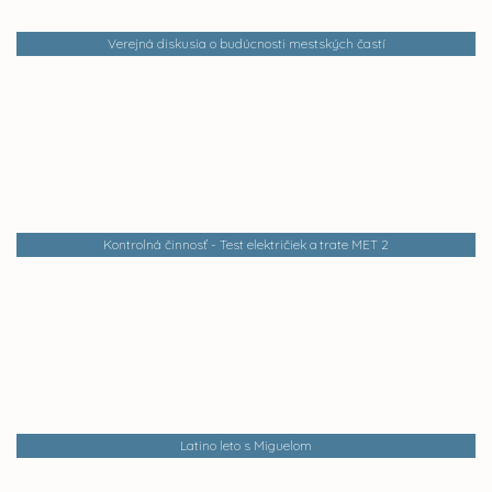
Verejná diskusia o budúcnosti mestských častí
Kontrolná činnosť - Test električiek a trate MET 2
Latino leto s Miguelom