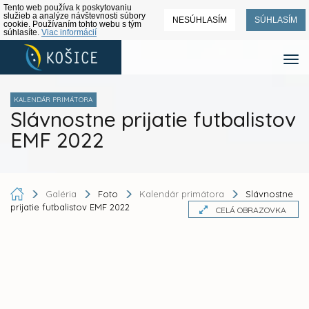
Tento web používa k poskytovaniu
služieb a analýze návštevnosti súbory
NESÚHLASÍM
SÚHLASÍM
cookie. Používaním tohto webu s tým
súhlasíte.
Viac informácií
KALENDÁR PRIMÁTORA
Slávnostne prijatie futbalistov
EMF 2022
Galéria
Foto
Kalendár primátora
Slávnostne
prijatie futbalistov EMF 2022
CELÁ OBRAZOVKA