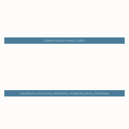
Zelené Košice medzi ľuďmi
Návšteva súkromnej základnej umeleckej školy Zádielska