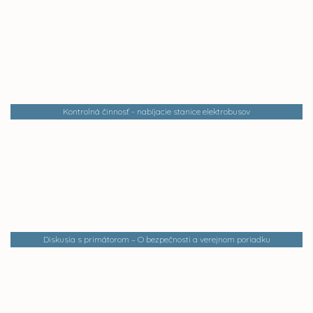
Kontrolná činnosť - nabíjacie stanice elektrobusov
Diskusia s primátorom – O bezpečnosti a verejnom poriadku