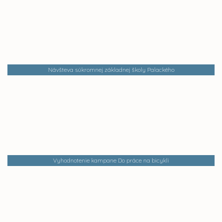
Návšteva súkromnej základnej školy Palackého
Vyhodnotenie kampane Do práce na bicykli