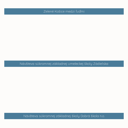
Zelené Košice medzi ľuďmi
Návšteva súkromnej základnej umeleckej školy Zádielska
Návšteva súkromnej základnej školy Dobrá škola n.o.