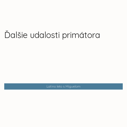
Ďalšie udalosti primátora
Latino leto s Miguelom