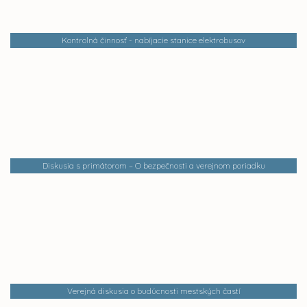
Kontrolná činnosť - nabíjacie stanice elektrobusov
Diskusia s primátorom – O bezpečnosti a verejnom poriadku
Verejná diskusia o budúcnosti mestských častí