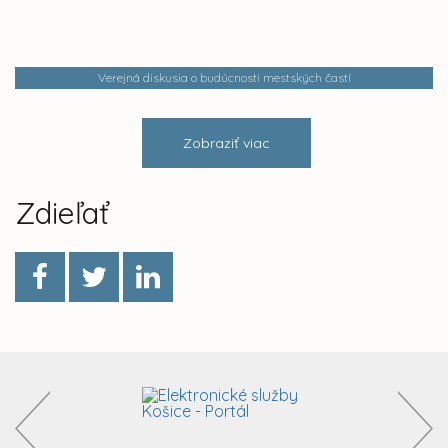
Verejná diskusia o budúcnosti mestských častí
Zobraziť viac
Zdieľať