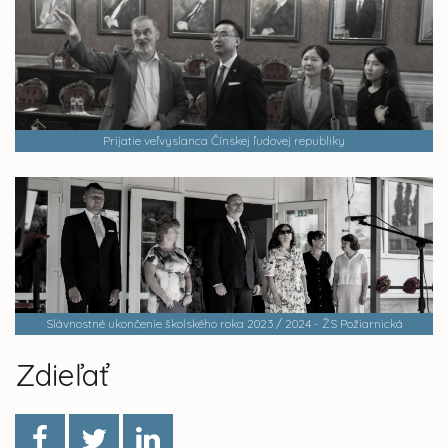
Prijatie veľvyslanca Čínskej ľudovej republiky
Slávnostné ukončenie školského roka 2023 / 2024 - ŽS Požiarnická
Zdieľať