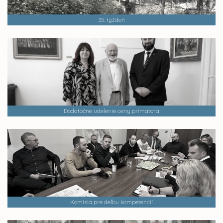
35. týždeň
Dodatočne udelenie ceny primatora
Komisia pre deľbu kompetencií