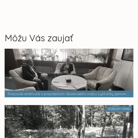
Môžu Vás zaujať
Pracovné stretnutie s prazidentom Slovenského zväzu cyklistiky pánom Petrom Privarom
KOŠICKÝ HRAD