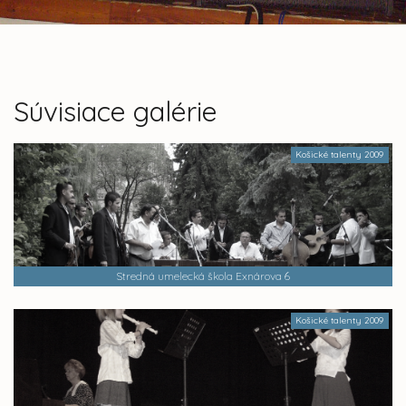
Súvisiace galérie
Košické talenty 2009
Stredná umelecká škola Exnárova 6
Košické talenty 2009