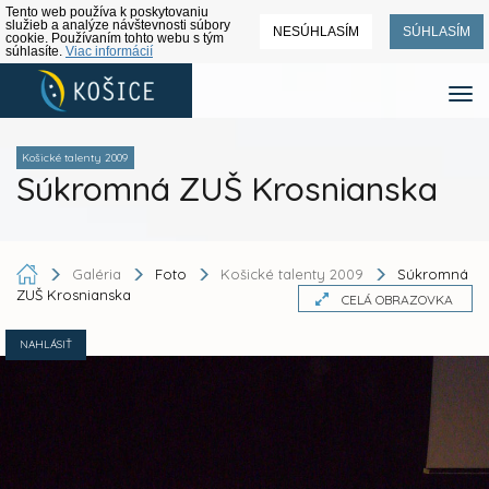
Tento web používa k poskytovaniu
služieb a analýze návštevnosti súbory
NESÚHLASÍM
SÚHLASÍM
cookie. Používaním tohto webu s tým
súhlasíte.
Viac informácií
Košické talenty 2009
Súkromná ZUŠ Krosnianska
Galéria
Foto
Košické talenty 2009
Súkromná
ZUŠ Krosnianska
CELÁ OBRAZOVKA
NAHLÁSIŤ