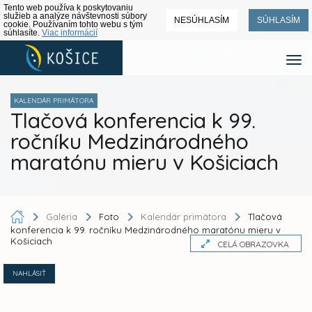
Tento web používa k poskytovaniu
služieb a analýze návštevnosti súbory
NESÚHLASÍM
SÚHLASÍM
cookie. Používaním tohto webu s tým
súhlasíte.
Viac informácií
KALENDÁR PRIMÁTORA
Tlačová konferencia k 99.
ročníku Medzinárodného
maratónu mieru v Košiciach
Galéria
Foto
Kalendár primátora
Tlačová
konferencia k 99. ročníku Medzinárodného maratónu mieru v
Košiciach
CELÁ OBRAZOVKA
NAHLÁSIŤ