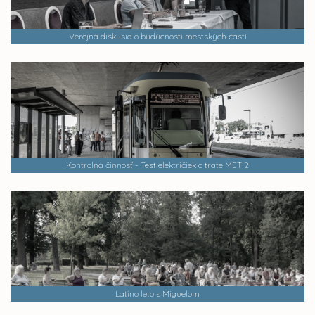
Verejná diskusia o budúcnosti mestských častí
Kontrolná činnosť - Test električiek a trate MET 2
Latino leto s Miguelom