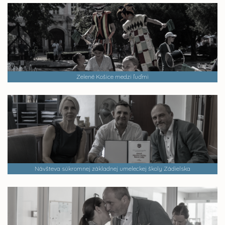
Zelené Košice medzi ľuďmi
Návšteva súkromnej základnej umeleckej školy Zádielska