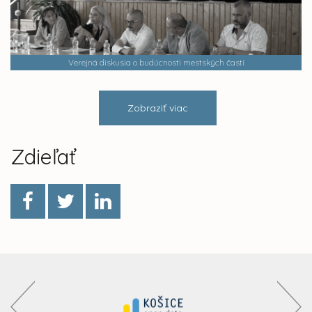
Verejná diskusia o budúcnosti mestských častí
Zobraziť viac
Zdieľať