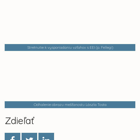
Stretnutie k vysporiadaniu vzťahov s EEI (p. Fellegi)
Odhalenie obrazu mešťanostu Lászla Tosta
Zdieľať