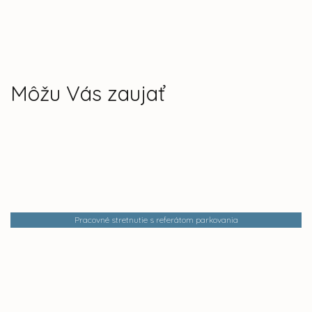
Môžu Vás zaujať
Pracovné stretnutie s referátom parkovania