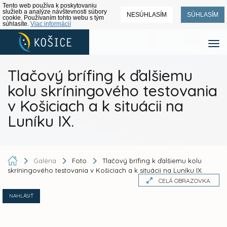
Tento web používa k poskytovaniu
služieb a analýze návštevnosti súbory
NESÚHLASÍM
SÚHLASÍM
cookie. Používaním tohto webu s tým
súhlasíte.
Viac informácií
Tlačový brífing k ďalšiemu
kolu skríningového testovania
v Košiciach a k situácii na
Luníku IX.
Galéria
Foto
Tlačový brífing k ďalšiemu kolu
skríningového testovania v Košiciach a k situácii na Luníku IX.
CELÁ OBRAZOVKA
NAHLÁSIŤ