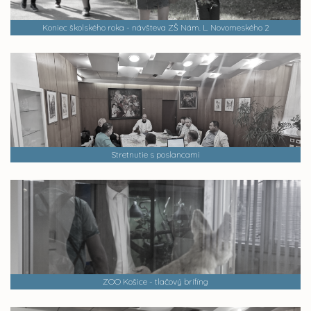
Koniec školského roka - návšteva ZŠ Nám. L. Novomeského 2
Stretnutie s poslancami
ZOO Košice - tlačový brífing