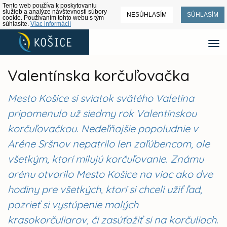
Tento web používa k poskytovaniu
služieb a analýze návštevnosti súbory
NESÚHLASÍM
SÚHLASÍM
cookie. Používaním tohto webu s tým
súhlasíte.
Viac informácií
Valentínska korčuľovačka
Mesto Košice si sviatok svätého Valetína
pripomenulo už siedmy rok Valentínskou
korčuľovačkou. Nedeľňajšie popoludnie v
Aréne Sršnov nepatrilo len zaľúbencom, ale
všetkým, ktorí milujú korčuľovanie. Známu
arénu otvorilo Mesto Košice na viac ako dve
hodiny pre všetkých, ktorí si chceli užiť ľad,
pozrieť si vystúpenie malých
krasokorčuliarov, či zasúťažiť si na korčuliach.