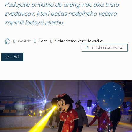
Podujatie pritiahlo do arény viac ako tristo
zvedavcov, ktorí počas nedeľného večera
zaplnili ľadovú plochu.
Galéria
Foto
Valentínska korčuľovačka
CELÁ OBRAZOVKA
NAHLÁSIŤ