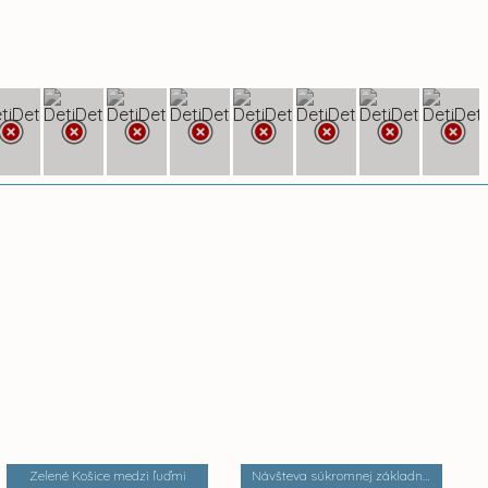
Zelené Košice medzi ľuďmi
Návšteva súkromnej základnej umeleckej školy Zádielska