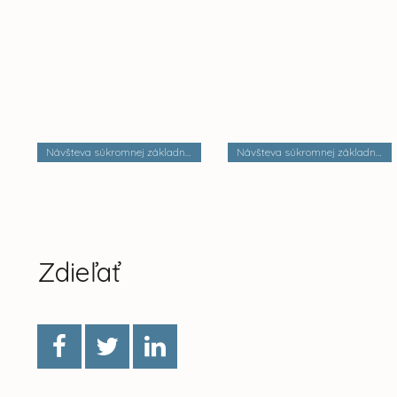
Návšteva súkromnej základnej školy Dobrá škola n.o.
Návšteva súkromnej základnej školy Palackého
Zdieľať