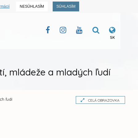
rmácií
NESÚHLASÍM
SÚHLASÍM
SK
, mládeže a mladých ľudí
h ľudí
CELÁ OBRAZOVKA