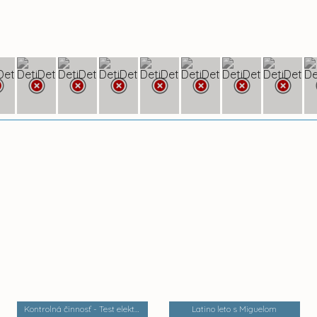
Kontrolná činnosť - Test električiek a trate MET 2
Latino leto s Miguelom