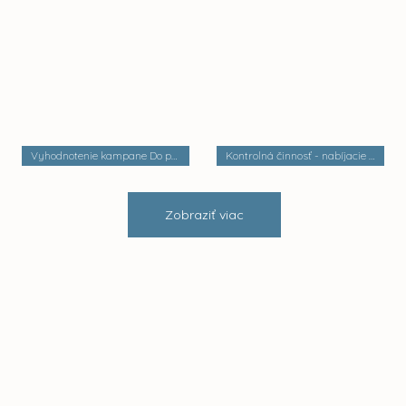
Vyhodnotenie kampane Do práce na bicykli
Kontrolná činnosť - nabíjacie stanice elektrobusov
Zobraziť viac