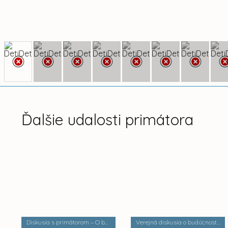
Ďalšie udalosti primátora
Diskusia s primátorom – O bezpečnosti a verejnom poriadku
Verejná diskusia o budúcnosti mestských častí