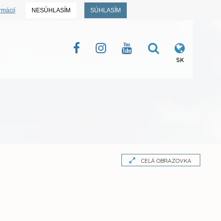
rmácií
NESÚHLASÍM
SÚHLASÍM
SK
CELÁ OBRAZOVKA