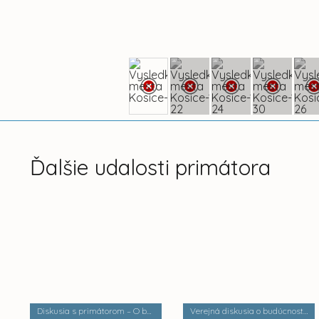
Ďalšie udalosti primátora
Diskusia s primátorom – O bezpečnosti a verejnom poriadku
Verejná diskusia o budúcnosti mestských častí