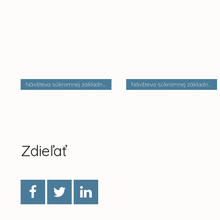
Návšteva súkromnej základnej školy Dobrá škola n.o.
Návšteva súkromnej základnej školy Palackého
Zdieľať