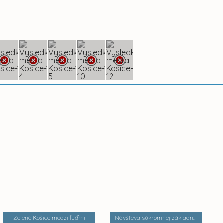
Zelené Košice medzi ľuďmi
Návšteva súkromnej základnej umeleckej školy Zádielska