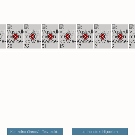
Kontrolná činnosť - Test električiek a trate MET 2
Latino leto s Miguelom