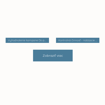
Vyhodnotenie kampane Do práce na bicykli
Kontrolná činnosť - nabíjacie stanice elektrobusov
Zobraziť viac