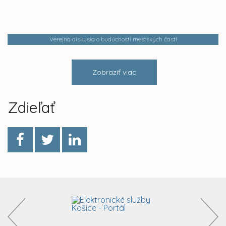
Verejná diskusia o budúcnosti mestských častí
Zobraziť viac
Zdieľať