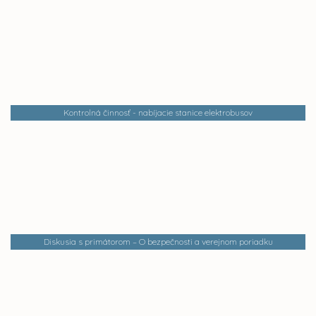
Kontrolná činnosť - nabíjacie stanice elektrobusov
Diskusia s primátorom – O bezpečnosti a verejnom poriadku