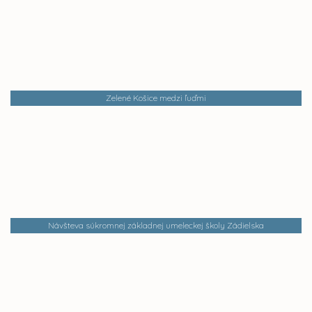
Zelené Košice medzi ľuďmi
Návšteva súkromnej základnej umeleckej školy Zádielska