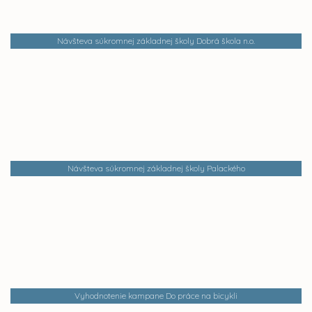
Návšteva súkromnej základnej školy Dobrá škola n.o.
Návšteva súkromnej základnej školy Palackého
Vyhodnotenie kampane Do práce na bicykli