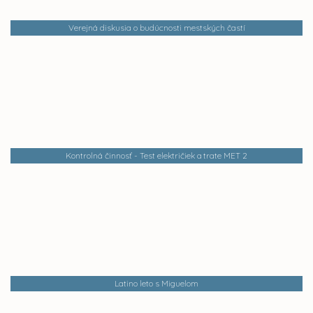
Verejná diskusia o budúcnosti mestských častí
Kontrolná činnosť - Test električiek a trate MET 2
Latino leto s Miguelom