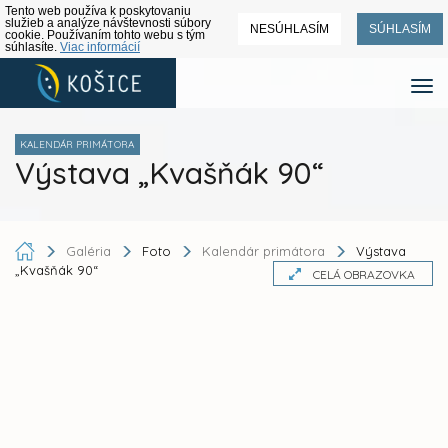
Tento web používa k poskytovaniu
služieb a analýze návštevnosti súbory
NESÚHLASÍM
SÚHLASÍM
cookie. Používaním tohto webu s tým
súhlasíte.
Viac informácií
KALENDÁR PRIMÁTORA
Výstava „Kvašňák 90“
Galéria
Foto
Kalendár primátora
Výstava
„Kvašňák 90“
CELÁ OBRAZOVKA