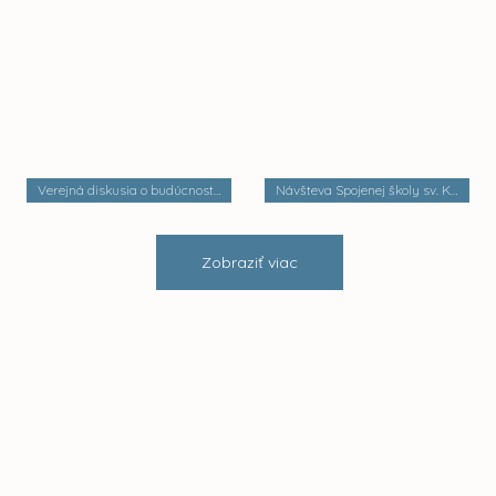
Verejná diskusia o budúcnosti mestských častí
Návšteva Spojenej školy sv. Košických mučeníkov
Zobraziť viac