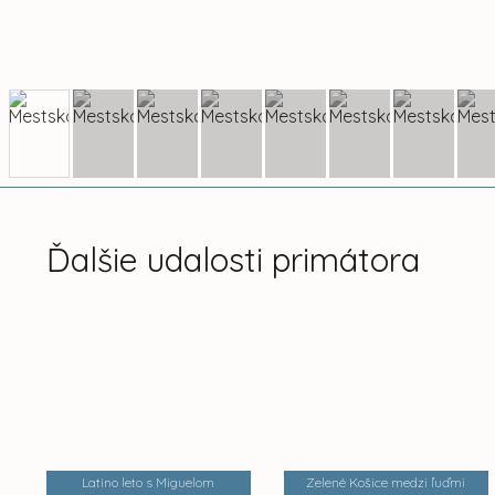
Ďalšie udalosti primátora
Latino leto s Miguelom
Zelené Košice medzi ľuďmi