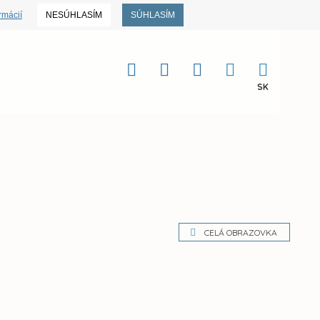
rmácií
NESÚHLASÍM
SÚHLASÍM
SK
CELÁ OBRAZOVKA