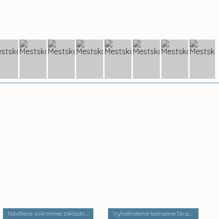
Návšteva súkromnej základnej školy Palackého
Vyhodnotenie kampane Do práce na bicykli