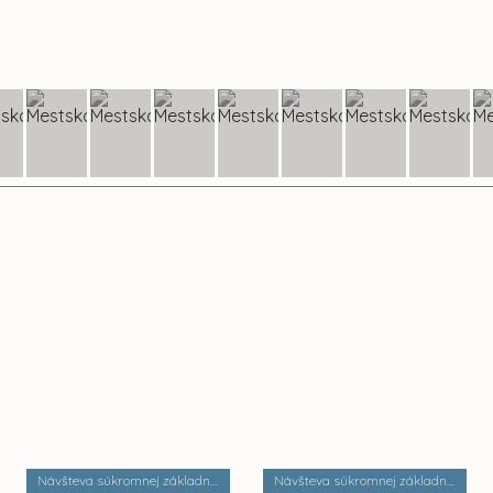
Návšteva súkromnej základnej umeleckej školy Zádielska
Návšteva súkromnej základnej školy Dobrá škola n.o.