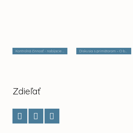
Kontrolná činnosť - nabíjacie stanice elektrobusov
Diskusia s primátorom – O bezpečnosti a verejnom poriadku
Zdieľať