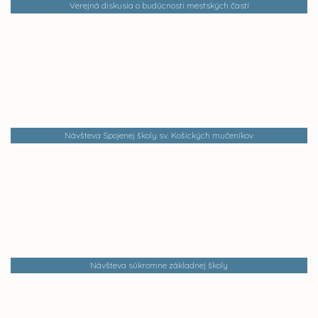
Verejná diskusia o budúcnosti mestských častí
Návšteva Spojenej školy sv. Košických mučeníkov
Návšteva súkromne základnej školy