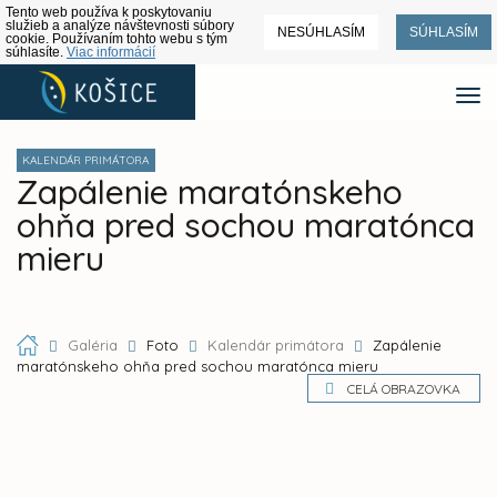
Tento web používa k poskytovaniu
služieb a analýze návštevnosti súbory
NESÚHLASÍM
SÚHLASÍM
cookie. Používaním tohto webu s tým
súhlasíte.
Viac informácií
KALENDÁR PRIMÁTORA
Zapálenie maratónskeho
ohňa pred sochou maratónca
mieru
Galéria
Foto
Kalendár primátora
Zapálenie
maratónskeho ohňa pred sochou maratónca mieru
CELÁ OBRAZOVKA