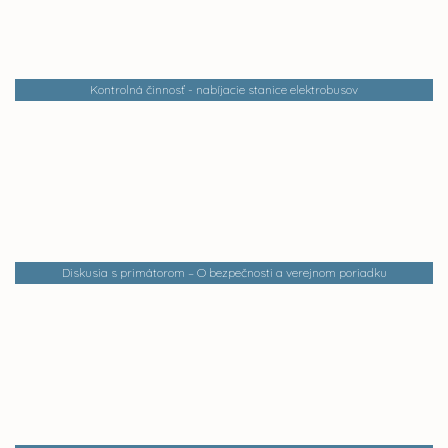
Kontrolná činnosť - nabíjacie stanice elektrobusov
Diskusia s primátorom – O bezpečnosti a verejnom poriadku