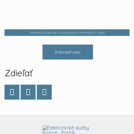
Verejná diskusia o budúcnosti mestských častí
Zobraziť viac
Zdieľať