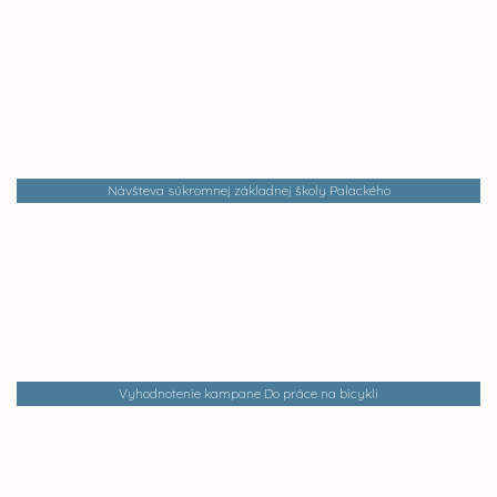
Návšteva súkromnej základnej školy Palackého
Vyhodnotenie kampane Do práce na bicykli