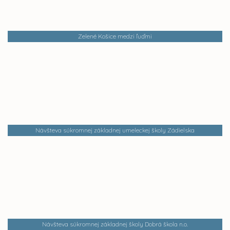
Zelené Košice medzi ľuďmi
Návšteva súkromnej základnej umeleckej školy Zádielska
Návšteva súkromnej základnej školy Dobrá škola n.o.