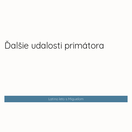
Ďalšie udalosti primátora
Latino leto s Miguelom