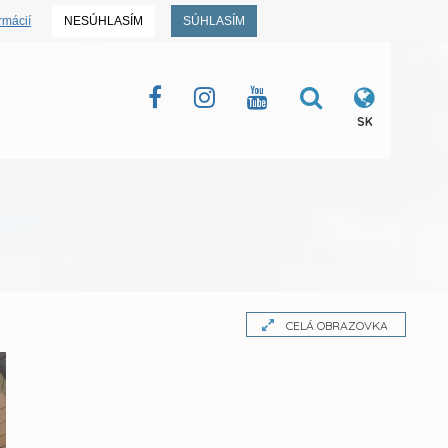
rmácií
NESÚHLASÍM
SÚHLASÍM
SK
CELÁ OBRAZOVKA