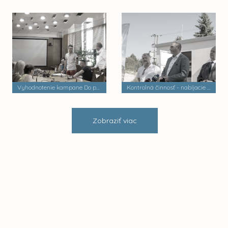
Vyhodnotenie kampane Do práce na bicykli
Kontrolná činnosť - nabíjacie stanice elektrobusov
Zobraziť viac