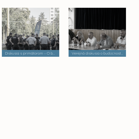
Diskusia s primátorom – O bezpečnosti a verejnom poriadku
Verejná diskusia o budúcnosti mestských častí