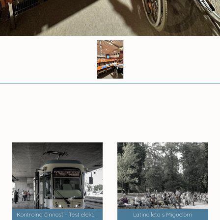
Kontrolná činnosť - Test električiek a trate MET 2
Latino leto s Miguelom