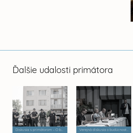
Ďalšie udalosti primátora
Diskusia s primátorom – O bezpečnosti a verejnom poriadku
Verejná diskusia o budúcnosti mestských častí