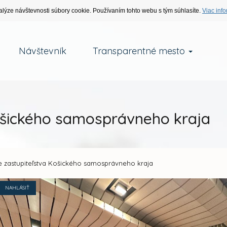
alýze návštevnosti súbory cookie. Používaním tohto webu s tým súhlasíte.
Viac info
Návštevník
Transparentné mesto
ošického samosprávneho kraja
e zastupiteľstva Košického samosprávneho kraja
NAHLÁSIŤ