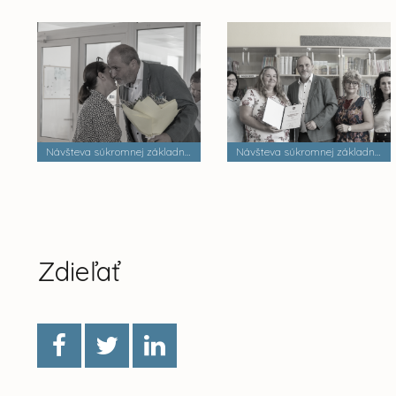
Návšteva súkromnej základnej školy Dobrá škola n.o.
Návšteva súkromnej základnej školy Palackého
Zdieľať