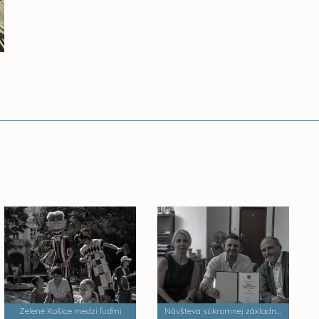
Zelené Košice medzi ľuďmi
Návšteva súkromnej základnej umeleckej školy Zádielska