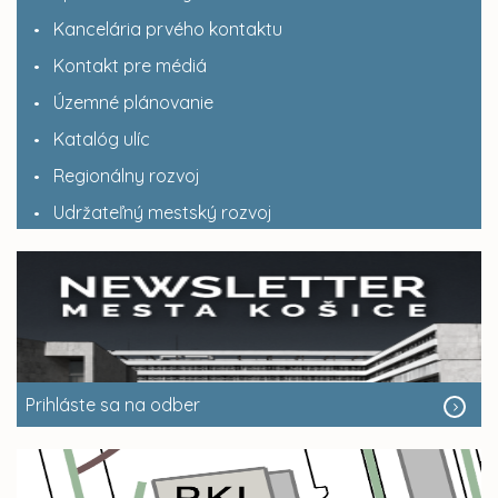
Kancelária prvého kontaktu
Kontakt pre médiá
Územné plánovanie
Katalóg ulíc
Regionálny rozvoj
Udržateľný mestský rozvoj
Prihláste sa na odber