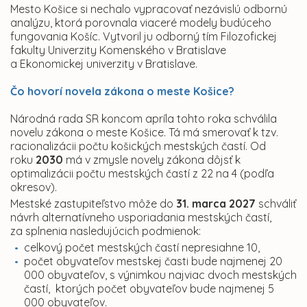
Mesto Košice si nechalo vypracovať nezávislú odbornú
analýzu, ktorá porovnala viaceré modely budúceho
fungovania Košíc. Vytvoril ju odborný tím Filozofickej
fakulty Univerzity Komenského v Bratislave
a Ekonomickej univerzity v Bratislave.
Čo hovorí novela zákona o meste Košice?
Národná rada SR koncom apríla tohto roka schválila
novelu zákona o meste Košice. Tá má smerovať k tzv.
racionalizácii počtu košických mestských častí. Od
roku
2030
má v zmysle novely zákona dôjsť k
optimalizácii počtu mestských častí z 22 na 4 (podľa
okresov).
Mestské zastupiteľstvo môže do
31. marca 2027
schváliť
návrh alternatívneho usporiadania mestských častí,
za splnenia nasledujúcich podmienok:
celkový počet mestských častí nepresiahne 10,
počet obyvateľov mestskej časti bude najmenej 20
000 obyvateľov, s výnimkou najviac dvoch mestských
častí, ktorých počet obyvateľov bude najmenej 5
000 obyvateľov.