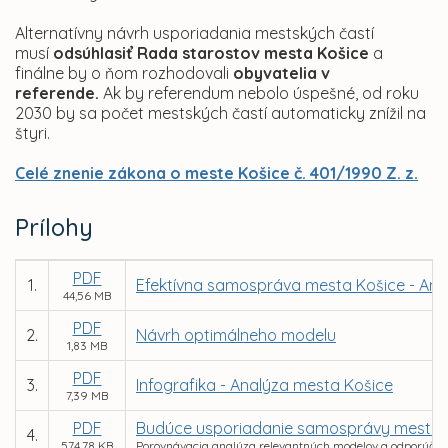
Alternatívny návrh usporiadania mestských častí
musí
odsúhlasiť Rada starostov mesta Košice
a
finálne by o ňom rozhodovali
obyvatelia v
referende.
Ak by referendum nebolo úspešné, od roku
2030 by sa počet mestských častí automaticky znížil na
štyri.
Celé znenie zákona o meste Košice č. 401/1990 Z. z.
Prílohy
PDF
1.
Efektívna samospráva mesta Košice - Ana
44,56 MB
PDF
2.
Návrh optimálneho modelu
1,83 MB
PDF
3.
Infografika - Analýza mesta Košice
7,39 MB
PDF
Budúce usporiadanie samosprávy mesta 
4.
574,78 KB
Porovnávacia analýza relevantných modelov a odporúčani