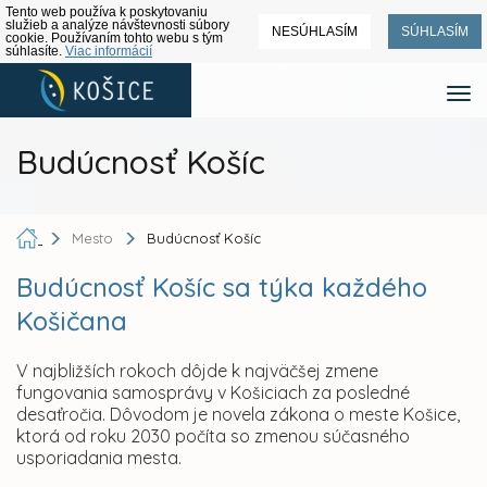
Tento web používa k poskytovaniu
služieb a analýze návštevnosti súbory
NESÚHLASÍM
SÚHLASÍM
cookie. Používaním tohto webu s tým
súhlasíte.
Viac informácií
Budúcnosť Košíc
Mesto
Budúcnosť Košíc
Budúcnosť Košíc sa týka každého
Košičana
V najbližších rokoch dôjde k najväčšej zmene
fungovania samosprávy v Košiciach za posledné
desaťročia. Dôvodom je novela zákona o meste Košice,
ktorá od roku 2030 počíta so zmenou súčasného
usporiadania mesta.