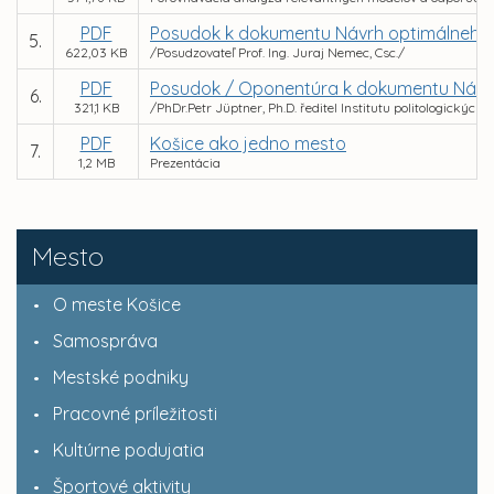
PDF
Posudok k dokumentu Návrh optimálneho
5.
622,03 KB
/Posudzovateľ Prof. Ing. Juraj Nemec, Csc./
PDF
Posudok / Oponentúra k dokumentu Návr
6.
321,1 KB
/PhDr.Petr Jüptner, Ph.D. ředitel Institutu politologických
PDF
Košice ako jedno mesto
7.
1,2 MB
Prezentácia
Mesto
O meste Košice
Samospráva
Mestské podniky
Pracovné príležitosti
Kultúrne podujatia
Športové aktivity