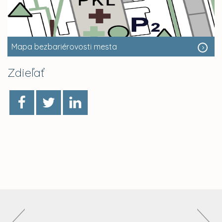
Mapa bezbariérovosti mesta
Zdieľať