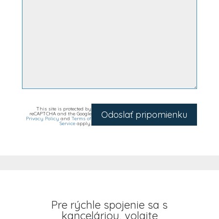
This site is protected by
Odoslať pripomienku
reCAPTCHA and the Google
Privacy Policy
and
Terms of
Service
apply.
Pre rýchle spojenie sa s
kanceláriou, volajte