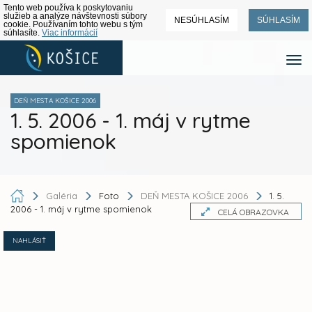
Tento web používa k poskytovaniu
služieb a analýze návštevnosti súbory
NESÚHLASÍM
SÚHLASÍM
cookie. Používaním tohto webu s tým
súhlasíte.
Viac informácií
DEŇ MESTA KOŠICE 2006
1. 5. 2006 - 1. máj v rytme
spomienok
Galéria
Foto
DEŇ MESTA KOŠICE 2006
1. 5.
2006 - 1. máj v rytme spomienok
CELÁ OBRAZOVKA
NAHLÁSIŤ