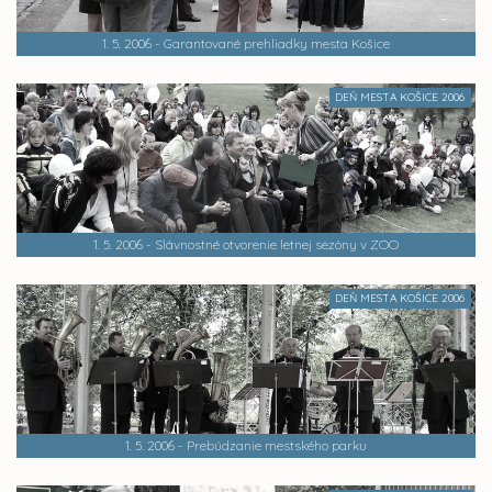
1. 5. 2006 - Garantované prehliadky mesta Košice
DEŇ MESTA KOŠICE 2006
1. 5. 2006 - Slávnostné otvorenie letnej sezóny v ZOO
DEŇ MESTA KOŠICE 2006
1. 5. 2006 - Prebúdzanie mestského parku