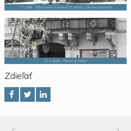
1. 5. 2006 - Slávnostné otvorenie 50. sezóny Detskej železnice
30. 4. 2006 - Stavanie májov
Zdieľať