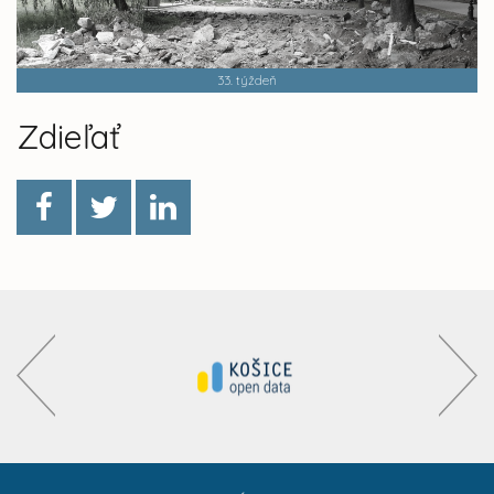
33. týždeň
Zdieľať