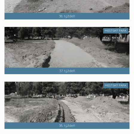
38. týždeň
MESTSKÝ PARK
37. týždeň
MESTSKÝ PARK
36. týždeň