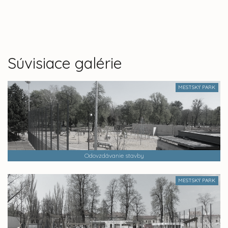
Súvisiace galérie
MESTSKÝ PARK
Odovzdávanie stavby
MESTSKÝ PARK