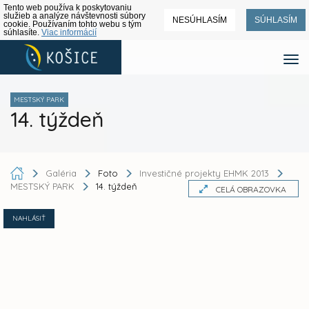
Tento web používa k poskytovaniu
služieb a analýze návštevnosti súbory
NESÚHLASÍM
SÚHLASÍM
cookie. Používaním tohto webu s tým
súhlasíte.
Viac informácií
MESTSKÝ PARK
14. týždeň
Galéria
Foto
Investičné projekty EHMK 2013
MESTSKÝ PARK
14. týždeň
CELÁ OBRAZOVKA
NAHLÁSIŤ